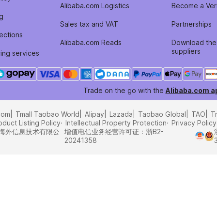
Alibaba.com Logistics
Become a Veri
g
Sales tax and VAT
Partnerships
tections
Alibaba.com Reads
Download the
suppliers
ing services
Trade on the go with the
Alibaba.com a
com
Tmall Taobao World
Alipay
Lazada
Taobao Global
TAO
T
oduct Listing Policy
Intellectual Property Protection
Privacy Policy
里巴巴海外信息技术有限公
增值电信业务经营许可证：浙B2-
20241358